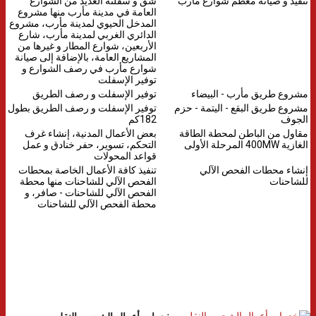
تنفيذ و صيانة معظم شوارع مأرب
شق و سفلتة العديد من الشوارع
العامة في مدينة مأرب منها مشروع
المدخل الحيوي لمدينة مأرب، مشروع
الدائري الغربي لمدينة مأرب، شارع
الأربعين، شوارع المطار و غيرها من
المشاريع العامة، بالإضافة إلى صيانة
شوارع مأرب في رصف الشوارع و
توفير الإسفلت
مشروع طريق مأرب - البيضاء
توفير الإسفلت و رصف الطريق
مشروع طريق البقع - اليتمة - حزم
توفير الإسفلت و رصف الطريق بطول
الجوف
182كم
مقاول من الباطن لمحطة الطاقة
بعض الأعمال المدنية، إنشاء غرف
الغازية 400MW المرحلة الأولى
التحكم، تسوير، حفر خنادق و عمل
قواعد المحولات
إنشاء محطات الفحص الآلي
تنفيذ كافة الأعمال الخاصة بمحطات
للشاحنات
الفحص الآلي للشاحنات منها محطة
الفحص الآلي للشاحنات - صافر، و
محطة الفحص الآلي للشاحنات